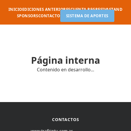
INICIO
EDICIONES ANTERIORES
CUENTA REGRESIVA
STAND
SPONSORS
CONTACTO
SISTEMA DE APORTES
Página interna
Contenido en desarrollo...
CONTACTOS
www.trafkintu.com.ar